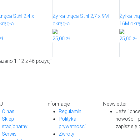
tnąca Stihl 2.4 x
Żyłka tnąca Stihl 2,7 x 9M
Żyłka tną
krągła
okrągła
16M okrą
zł
25,00 zł
25,00 zł
zano 1-12 z 46 pozycji
U
Informacje
Newsletter
O nas
Regulamin
Jeżeli chc
Sklep
Polityka
nowości i 
stacjonarny
prywatności
zapisz się
Serwis
Zwroty i