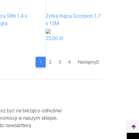
ca Stihl 1,4 x
Żyłka tnąca Scorpion 1,7
gła
x 15M
25,00 zł
1
2
3
4
Następny

esz być na bieżąco odnośnie
promocji w naszym sklepie,
 do newslettera