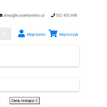
sklep@kosiarkibielsko.pl
502 405 848
Moje konto
Mój koszyk
e
Akcesoria
Narzędzia ogrodowe
:
Cena, rosnąco
