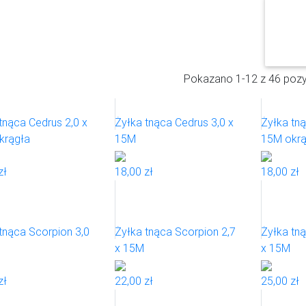
F
IL
T
R
Pokazano 1-12 z 46 pozy
tnąca Cedrus 2,0 x
Żyłka tnąca Cedrus 3,0 x
Żyłka tną
krągła
15M
15M okrą
zł
18,00 zł
18,00 zł
tnąca Scorpion 3,0
Żyłka tnąca Scorpion 2,7
Żyłka tną
x 15M
x 15M
zł
22,00 zł
25,00 zł