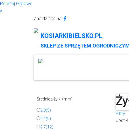
Resetuj
Gotowe
×
Znajdź nas na:
KOSIARKIBIELSKO.PL
SKLEP ZE SPRZĘTEM OGRODNICZY
Roboty koszące
Kosiarki spa
Ży
Średnica żyłki (mm)
2.0
(5)
Filtry
2.4
(9)
Jest 4
2.7
(12)