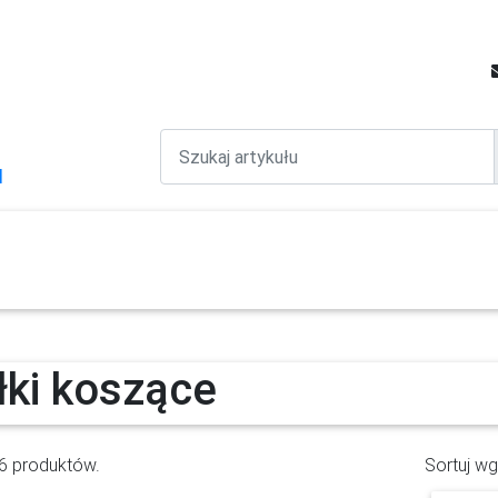
M
linowe
Kosiarki
Traktorki
Maszyny ogrodnicz
Akumulatorowe
łki koszące
6 produktów.
Sortuj wg