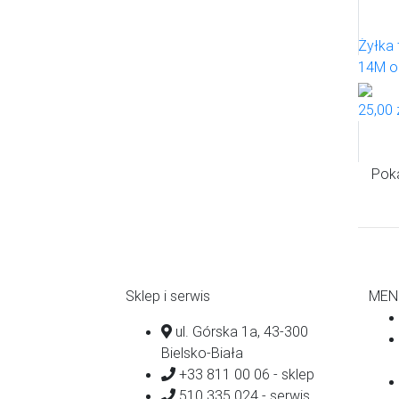
Żyłka 
14M o
25,00 
Poka
Sklep i serwis
MEN
ul. Górska 1a, 43-300
Bielsko-Biała
+33 811 00 06 - sklep
510 335 024 - serwis