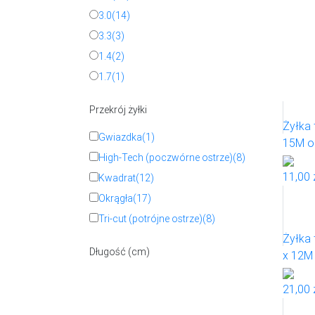
3.0
(14)
3.3
(3)
1.4
(2)
1.7
(1)
Przekrój żyłki
Żyłka 
Gwiazdka
(1)
15M o
High-Tech (poczwórne ostrze)
(8)
11,00 
Kwadrat
(12)
Okrągła
(17)
Tri-cut (potrójne ostrze)
(8)
Żyłka 
Długość (cm)
x 12M
21,00 