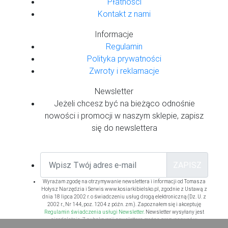
Płatności
Kontakt z nami
Informacje
Regulamin
Polityka prywatności
Zwroty i reklamacje
Newsletter
Jeżeli chcesz być na bieżąco odnośnie
nowości i promocji w naszym sklepie, zapisz
się do newslettera
ZAPISZ
Wyrażam zgodę na otrzymywanie newslettera i informacji od Tomasza
Hołysz Narzędzia i Serwis www.kosiarkibielsko.pl, zgodnie z Ustawą z
dnia 18 lipca 2002 r. o świadczeniu usług drogą elektroniczną (Dz. U. z
2002 r., Nr 144, poz. 1204 z późn. zm.). Zapoznałem się i akceptuję
Regulamin świadczenia usługi Newsletter.
Newsletter wysyłany jest
nieodpłatnie. Z subskrypcji newslettera można zrezygnować w
dowolnym momencie.