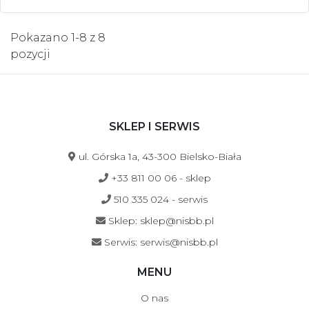
Pokazano 1-8 z 8
pozycji
SKLEP I SERWIS
ul. Górska 1a, 43-300 Bielsko-Biała
+33 811 00 06 - sklep
510 335 024 - serwis
Sklep: sklep@nisbb.pl
Serwis: serwis@nisbb.pl
MENU
O nas