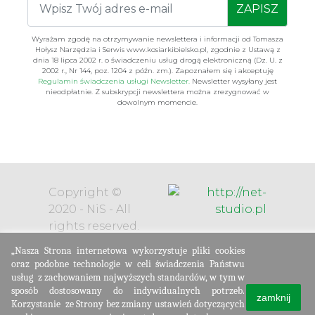
ZAPISZ
Wyrażam zgodę na otrzymywanie newslettera i informacji od Tomasza
Hołysz Narzędzia i Serwis www.kosiarkibielsko.pl, zgodnie z Ustawą z
dnia 18 lipca 2002 r. o świadczeniu usług drogą elektroniczną (Dz. U. z
2002 r., Nr 144, poz. 1204 z późn. zm.). Zapoznałem się i akceptuję
Regulamin świadczenia usługi Newsletter.
Newsletter wysyłany jest
nieodpłatnie. Z subskrypcji newslettera można zrezygnować w
dowolnym momencie.
Copyright ©
2020 - NiS - All
rights reserved.
„Nasza Strona internetowa wykorzystuje pliki cookies
oraz podobne technologie w celi świadczenia Państwu
usług
z zachowaniem najwyższych standardów, w tym w
sposób dostosowany do indywidualnych potrzeb.
zamknij
Korzystanie
ze Strony bez zmiany ustawień dotyczących