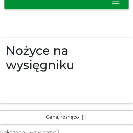
Nożyce na
wysięgniku

Cena, rosnąco
Pokazano 1-8 z 8 pozycji