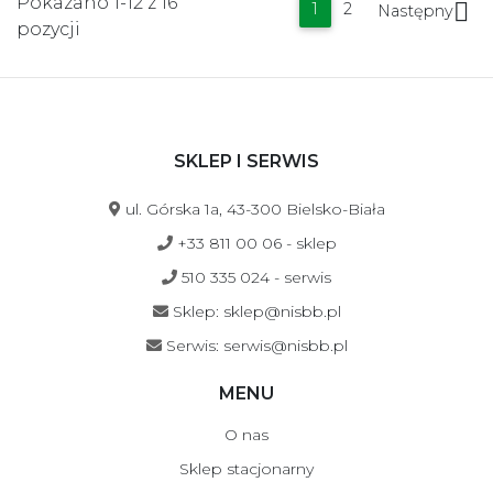
Pokazano 1-12 z 16

1
2
Następny
pozycji
SKLEP I SERWIS
ul. Górska 1a, 43-300 Bielsko-Biała
+33 811 00 06 - sklep
510 335 024 - serwis
Sklep: sklep@nisbb.pl
Serwis: serwis@nisbb.pl
MENU
O nas
Sklep stacjonarny