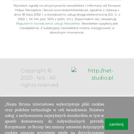
Wyrażam zgodę na otrzymywanie newslettera i informacji od Tomasza
Hołysz Narzędzia i Serwis www.kosiarkibielsko.pl, zgodnie z Ustawą z
dnia 18 lipca 2002 r. o świadczeniu usług drogą elektroniczną (Dz. U. z
2002 r., Nr 144, poz. 1204 z późn. zm.). Zapoznałem się i akceptuję
Regulamin świadczenia usługi Newsletter.
Newsletter wysyłany jest
nieodpłatnie. Z subskrypcji newslettera można zrezygnować w
dowolnym momencie.
Copyright ©
2020 - NiS - All
rights reserved.
„Nasza Strona internetowa wykorzystuje pliki cookies
oraz podobne technologie w celi świadczenia Państwu
usług
z zachowaniem najwyższych standardów, w tym w
sposób dostosowany do indywidualnych potrzeb.
zamknij
Korzystanie
ze Strony bez zmiany ustawień dotyczących
cookies oznacza wyrażenie zgody na dotychczasowe