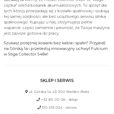
ciężka" wśród kosiarek akumulatorowych. To sprzęt dla
tych, którzy przesiadają się z kosiarki spalinowej i szukają
tej samej solidności, ale bez uciążliwego serwisu silnika
spalinowego. Kupując u nas, otrzymujesz pełne
wsparcie, części zamienne i pewność, że Twoja maszyna
jest zawsze gotowa do pracy.
Szukasz potężnej kosiarki bez kabla i spalin? Przyjedź
na Górską 1a i przetestuj innowacyjny uchwyt Fulcrum
w Stiga Collector 548e!
SKLEP I SERWIS
ul. Górska 1a, 43-300 Bielsko-Biała
+33 811 00 06 - sklep
510 335 024 - serwis