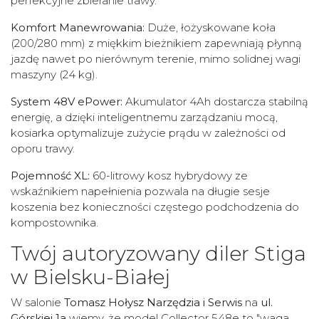
perfekcyjne zbieranie trawy.
Komfort Manewrowania:
Duże, łożyskowane koła
(200/280 mm) z miękkim bieżnikiem zapewniają płynną
jazdę nawet po nierównym terenie, mimo solidnej wagi
maszyny (24 kg).
System 48V ePower:
Akumulator 4Ah dostarcza stabilną
energię, a dzięki inteligentnemu zarządzaniu mocą,
kosiarka optymalizuje zużycie prądu w zależności od
oporu trawy.
Pojemność XL:
60-litrowy kosz hybrydowy ze
wskaźnikiem napełnienia pozwala na długie sesje
koszenia bez konieczności częstego podchodzenia do
kompostownika.
Twój autoryzowany diler Stiga
w Bielsku-Białej
W salonie
Tomasz Hołysz Narzędzia i Serwis
na
ul.
Górskiej 1a
wiemy, że model Collector 548e to "waga