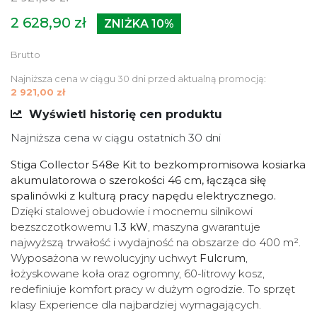
2 628,90 zł
ZNIŻKA 10%
Brutto
Najniższa cena w ciągu 30 dni przed aktualną promocją:
2 921,00 zł
Wyświetl historię cen produktu
Najniższa cena w ciągu ostatnich 30 dni
Stiga Collector 548e Kit to bezkompromisowa kosiarka
akumulatorowa o szerokości 46 cm, łącząca siłę
spalinówki z kulturą pracy napędu elektrycznego.
Dzięki stalowej obudowie i mocnemu silnikowi
bezszczotkowemu
1.3 kW
, maszyna gwarantuje
najwyższą trwałość i wydajność na obszarze do 400 m².
Wyposażona w rewolucyjny uchwyt
Fulcrum
,
łożyskowane koła oraz ogromny, 60-litrowy kosz,
redefiniuje komfort pracy w dużym ogrodzie. To sprzęt
klasy Experience dla najbardziej wymagających.