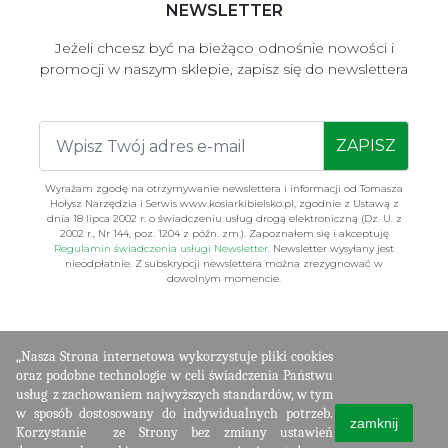
NEWSLETTER
Jeżeli chcesz być na bieżąco odnośnie nowości i
promocji w naszym sklepie, zapisz się do newslettera
ZAPISZ
Wyrażam zgodę na otrzymywanie newslettera i informacji od Tomasza
Hołysz Narzędzia i Serwis www.kosiarkibielsko.pl, zgodnie z Ustawą z
dnia 18 lipca 2002 r. o świadczeniu usług drogą elektroniczną (Dz. U. z
2002 r., Nr 144, poz. 1204 z późn. zm.). Zapoznałem się i akceptuję
Regulamin świadczenia usługi Newsletter.
Newsletter wysyłany jest
nieodpłatnie. Z subskrypcji newslettera można zrezygnować w
dowolnym momencie.
„Nasza Strona internetowa wykorzystuje pliki cookies
oraz podobne technologie w celi świadczenia Państwu
usług
z zachowaniem najwyższych standardów, w tym
Copyright ©
w sposób dostosowany do indywidualnych potrzeb.
zamknij
2020 - NiS - All
Korzystanie
ze Strony bez zmiany ustawień