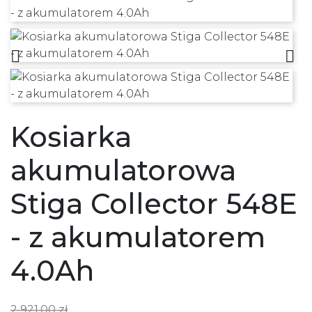


Kosiarka
akumulatorowa
Stiga Collector 548E
- z akumulatorem
4.0Ah
2 921,00 zł