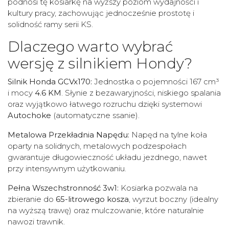
podnosi tę kosiarkę na wyższy poziom wydajności i
kultury pracy, zachowując jednocześnie prostotę i
solidność ramy serii KS.
Dlaczego warto wybrać
wersję z silnikiem Hondy?
Silnik Honda GCVx170:
Jednostka o pojemności 167 cm³
i mocy
4.6 KM
. Słynie z bezawaryjności, niskiego spalania
oraz wyjątkowo łatwego rozruchu dzięki systemowi
Autochoke
(automatyczne ssanie).
Metalowa Przekładnia Napędu:
Napęd na tylne koła
oparty na solidnych, metalowych podzespołach
gwarantuje długowieczność układu jezdnego, nawet
przy intensywnym użytkowaniu.
Pełna Wszechstronność 3w1:
Kosiarka pozwala na
zbieranie do
65-litrowego kosza
, wyrzut boczny (idealny
na wyższą trawę) oraz mulczowanie, które naturalnie
nawozi trawnik.