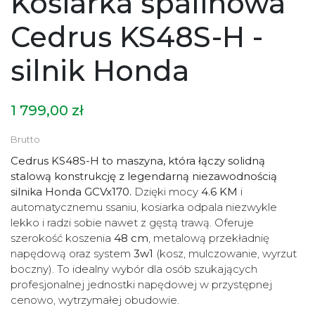
Kosiarka spalinowa
Cedrus KS48S-H -
silnik Honda
1 799,00 zł
Brutto
Cedrus KS48S-H to maszyna, która łączy solidną
stalową konstrukcję z legendarną niezawodnością
silnika Honda GCVx170.
Dzięki mocy
4.6 KM
i
automatycznemu ssaniu, kosiarka odpala niezwykle
lekko i radzi sobie nawet z gęstą trawą. Oferuje
szerokość koszenia
48 cm
, metalową przekładnię
napędową oraz system
3w1
(kosz, mulczowanie, wyrzut
boczny). To idealny wybór dla osób szukających
profesjonalnej jednostki napędowej w przystępnej
cenowo, wytrzymałej obudowie.