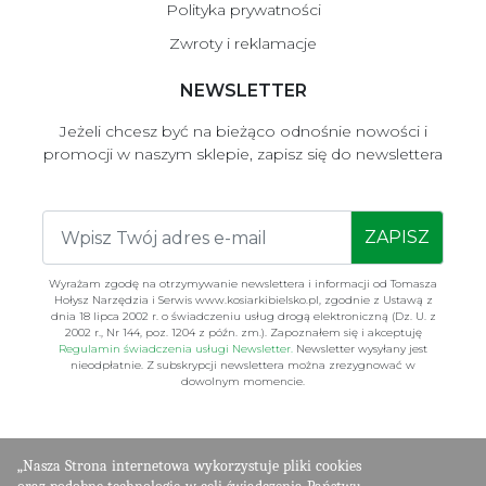
Polityka prywatności
Zwroty i reklamacje
NEWSLETTER
Jeżeli chcesz być na bieżąco odnośnie nowości i
promocji w naszym sklepie, zapisz się do newslettera
ZAPISZ
Wyrażam zgodę na otrzymywanie newslettera i informacji od Tomasza
Hołysz Narzędzia i Serwis www.kosiarkibielsko.pl, zgodnie z Ustawą z
dnia 18 lipca 2002 r. o świadczeniu usług drogą elektroniczną (Dz. U. z
2002 r., Nr 144, poz. 1204 z późn. zm.). Zapoznałem się i akceptuję
Regulamin świadczenia usługi Newsletter.
Newsletter wysyłany jest
nieodpłatnie. Z subskrypcji newslettera można zrezygnować w
dowolnym momencie.
„Nasza Strona internetowa wykorzystuje pliki cookies