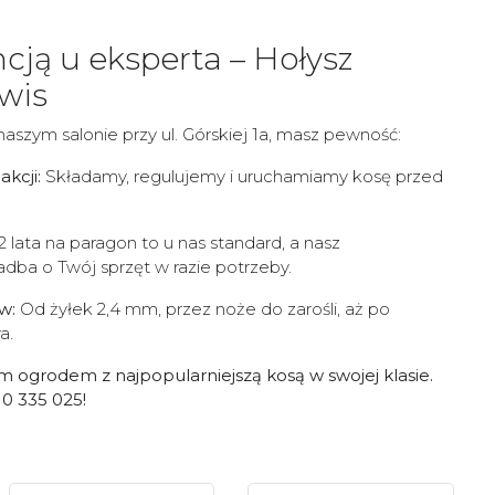
cją u eksperta – Hołysz
rwis
aszym salonie przy ul. Górskiej 1a, masz pewność:
kcji:
Składamy, regulujemy i uruchamiamy kosę przed
2 lata na paragon to u nas standard, a nasz
dba o Twój sprzęt w razie potrzeby.
w:
Od żyłek 2,4 mm, przez noże do zarośli, aż po
a.
m ogrodem z najpopularniejszą kosą w swojej klasie.
0 335 025!