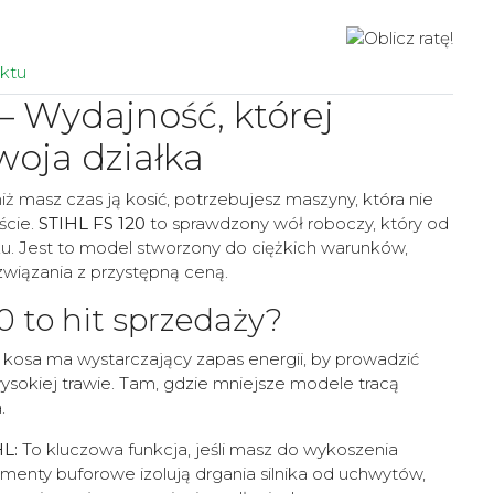
ktu
– Wydajność, której
woja działka
niż masz czas ją kosić, potrzebujesz maszyny, która nie
ście.
STIHL FS 120
to sprawdzony wół roboczy, który od
ku. Jest to model stworzony do ciężkich warunków,
związania z przystępną ceną.
0 to hit sprzedaży?
 kosa ma wystarczający zapas energii, by prowadzić
ysokiej trawie. Tam, gdzie mniejsze modele tracą
.
L:
To kluczowa funkcja, jeśli masz do wykoszenia
ementy buforowe izolują drgania silnika od uchwytów,