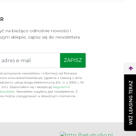
ER
być na bieżąco odnośnie nowości i
zym sklepie, zapisz się do newslettera
ZAPISZ
rzymywanie newslettera i informacji od Tomasza
erwis www.kosiarkibielsko.pl, zgodnie z Ustawą z dnia
WEŹ LEASING TERAZ
iadczeniu usług drogą elektroniczną (Dz. U. z 2002 r., Nr
n. zm.). Zapoznałem się i akceptuję
Regulamin
ewsletter.
Newsletter wysyłany jest nieodpłatnie. Z
ttera można zrezygnować w dowolnym momencie.