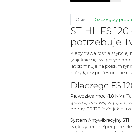
Opis
Szczegóły produ
STIHL FS 120 
potrzebuje T
Kiedy trawa rośnie szybciej 
„zająknie się” w gęstym poro
lat dominuje na polskim ryn
który łączy profesjonalne ro
Dlaczego FS 12
Prawdziwa moc (1,8 KM):
Ta
głowicę żyłkową w gęstej, w
obroty, FS 120 idzie jak burza
System Antywibracyjny STIH
większy teren. Specjalne el