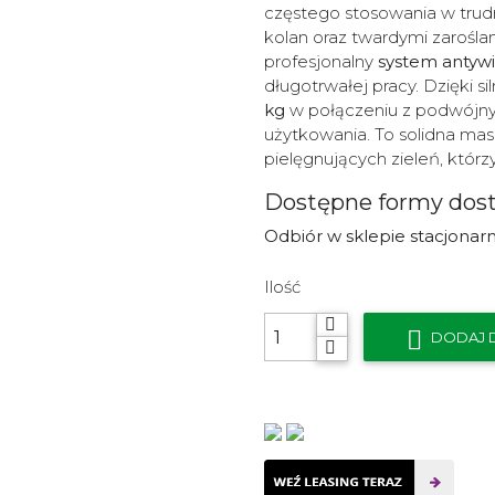
częstego stosowania w trudn
kolan oraz twardymi zarośl
profesjonalny
system antywi
długotrwałej pracy. Dzięki s
kg
w połączeniu z podwójny
użytkowania. To solidna masz
pielęgnujących zieleń, któr
Dostępne formy dos
Odbiór w sklepie stacjonar
Ilość

DODAJ 