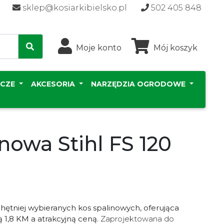
sklep@kosiarkibielsko.pl
502 405 848
Moje konto
Mój koszyk
ICZE
AKCESORIA
NARZĘDZIA OGRODOWE
nowa Stihl FS 120
chętniej wybieranych kos spalinowych, oferująca
 1,8 KM a atrakcyjną ceną.
Zaprojektowana do