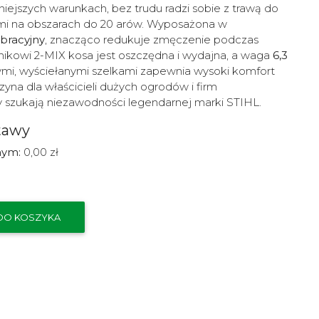
iejszych warunkach, bez trudu radzi sobie z trawą do
ami na obszarach do 20 arów. Wyposażona w
bracyjny
, znacząco redukuje zmęczenie podczas
ilnikowi 2-MIX kosa jest oszczędna i wydajna, a waga
6,3
mi, wyściełanymi szelkami zapewnia wysoki komfort
yna dla właścicieli dużych ogrodów i firm
zy szukają niezawodności legendarnej marki STIHL.
tawy
nym:
0,00 zł
DO KOSZYKA