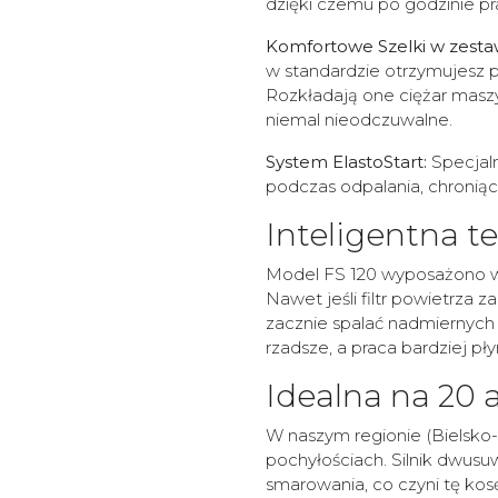
dzięki czemu po godzinie pr
Komfortowe Szelki w zesta
w standardzie otrzymujesz p
Rozkładają one ciężar maszy
niemal nieodczuwalne.
System ElastoStart:
Specjaln
podczas odpalania, chroniąc
Inteligentna t
Model FS 120 wyposażono
Nawet jeśli filtr powietrza z
zacznie spalać nadmiernych 
rzadsze, a praca bardziej pły
Idealna na 20 
W naszym regionie (Bielsko-B
pochyłościach. Silnik dwu
smarowania, co czyni tę kosę 