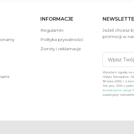
INFORMACJE
NEWSLETT
Regulamin
Jeżeli chcesz 
promocji w nas
jonarny
Polityka prywatności
Zwroty i reklamacje
Wyrażam zgodę na ot
 nami
Hołysz Narzędzia i S
18 lipca 2002 r. o św
144, poz. 1204 z póź
świadczenia usługi N
subskrypcji newsle