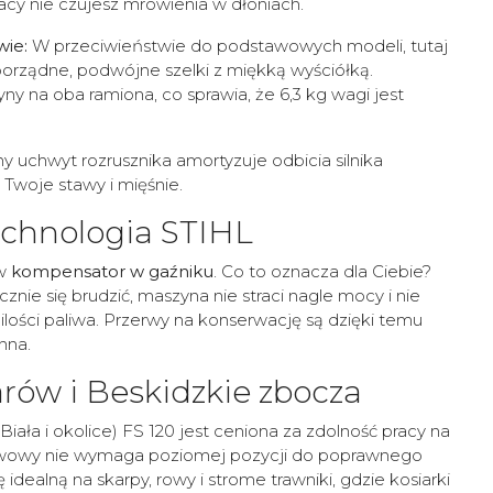
acy nie czujesz mrowienia w dłoniach.
wie:
W przeciwieństwie do podstawowych modeli, tutaj
orządne, podwójne szelki z miękką wyściółką.
ny na oba ramiona, co sprawia, że 6,3 kg wagi jest
y uchwyt rozrusznika amortyzuje odbicia silnika
 Twoje stawy i mięśnie.
echnologia STIHL
 w
kompensator w gaźniku
. Co to oznacza dla Ciebie?
acznie się brudzić, maszyna nie straci nagle mocy i nie
ilości paliwa. Przerwy na konserwację są dzięki temu
nna.
arów i Beskidzkie zbocza
iała i okolice) FS 120 jest ceniona za zdolność pracy na
suwowy nie wymaga poziomej pozycji do poprawnego
idealną na skarpy, rowy i strome trawniki, gdzie kosiarki