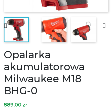


Opalarka
akumulatorowa
Milwaukee M18
BHG-0
889,00 zł