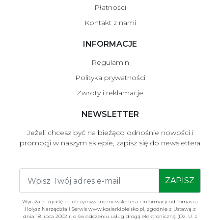
Płatności
Kontakt z nami
INFORMACJE
Regulamin
Polityka prywatności
Zwroty i reklamacje
NEWSLETTER
Jeżeli chcesz być na bieżąco odnośnie nowości i
promocji w naszym sklepie, zapisz się do newslettera
ZAPISZ
Wyrażam zgodę na otrzymywanie newslettera i informacji od Tomasza
Hołysz Narzędzia i Serwis www.kosiarkibielsko.pl, zgodnie z Ustawą z
dnia 18 lipca 2002 r. o świadczeniu usług drogą elektroniczną (Dz. U. z