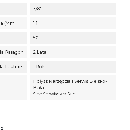
3/8"
ha (mm)
1.1
50
Na Paragon
2 Lata
Na Fakturę
1 Rok
Hołysz Narzędzia I Serwis Bielsko-
Biała
Sieć Serwisowa Stihl
ER