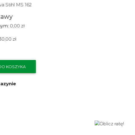
a Stihl MS 162
tawy
nym:
0,00 zł
30,00 zł
DO KOSZYKA
gazynie