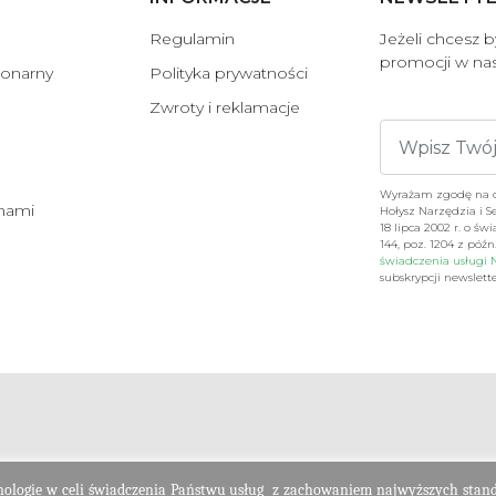
Regulamin
Jeżeli chcesz 
promocji w nas
jonarny
Polityka prywatności
Zwroty i reklamacje
Wyrażam zgodę na ot
 nami
Hołysz Narzędzia i S
18 lipca 2002 r. o św
144, poz. 1204 z póź
świadczenia usługi N
subskrypcji newsle
nologie w celi świadczenia Państwu usług
z zachowaniem najwyższych stan