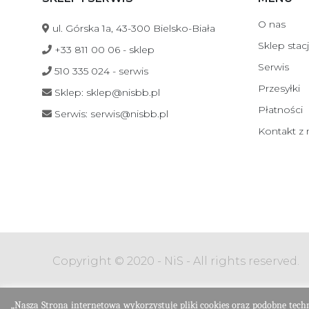
O nas
ul. Górska 1a, 43-300 Bielsko-Biała
Sklep stac
+33 811 00 06 - sklep
Serwis
510 335 024 - serwis
Przesyłki
Sklep: sklep@nisbb.pl
Płatności
Serwis: serwis@nisbb.pl
Kontakt z
Copyright © 2020 - NiS - All rights reserved.
„Nasza Strona internetowa wykorzystuje pliki cookies oraz podobne tech