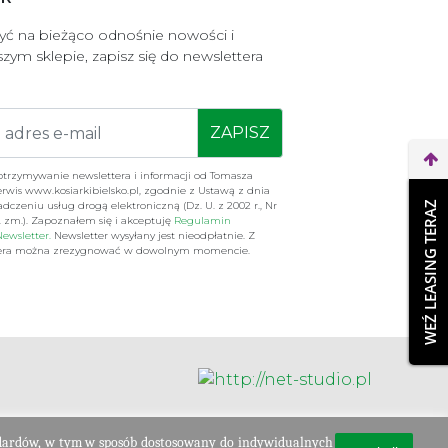
być na bieżąco odnośnie nowości i
zym sklepie, zapisz się do newslettera
ZAPISZ
rzymywanie newslettera i informacji od Tomasza
erwis www.kosiarkibielsko.pl, zgodnie z Ustawą z dnia
WEŹ LEASING TERAZ
iadczeniu usług drogą elektroniczną (Dz. U. z 2002 r., Nr
n. zm.). Zapoznałem się i akceptuję
Regulamin
ewsletter.
Newsletter wysyłany jest nieodpłatnie. Z
ttera można zrezygnować w dowolnym momencie.
dardów, w tym w sposób dostosowany do indywidualnych