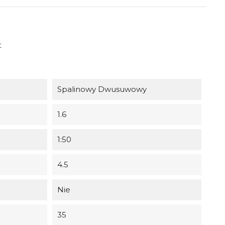
t
Spalinowy Dwusuwowy
1.6
1:50
4.5
Nie
35