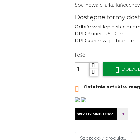
Spalinowa pilarka łańcuchow
Dostępne formy dos
Odbiór w sklepie stacjonar
DPD Kurier :
25,00 zł
DPD kurier za pobraniem :
Ilość

DODAJ 
Ostatnie sztuki w ma

Szczegóły produktu