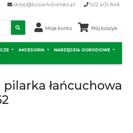
sklep@kosiarkibielsko.pl
502 405 848
Moje konto
Mój koszyk
ICZE
AKCESORIA
NARZĘDZIA OGRODOWE
 pilarka łańcuchowa
62