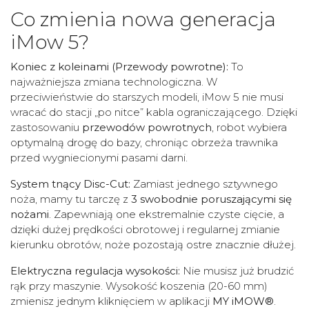
Co zmienia nowa generacja
iMow 5?
Koniec z koleinami (Przewody powrotne):
To
najważniejsza zmiana technologiczna. W
przeciwieństwie do starszych modeli, iMow 5 nie musi
wracać do stacji „po nitce” kabla ograniczającego. Dzięki
zastosowaniu
przewodów powrotnych
, robot wybiera
optymalną drogę do bazy, chroniąc obrzeża trawnika
przed wygniecionymi pasami darni.
System tnący Disc-Cut:
Zamiast jednego sztywnego
noża, mamy tu tarczę z
3 swobodnie poruszającymi się
nożami
. Zapewniają one ekstremalnie czyste cięcie, a
dzięki dużej prędkości obrotowej i regularnej zmianie
kierunku obrotów, noże pozostają ostre znacznie dłużej.
Elektryczna regulacja wysokości:
Nie musisz już brudzić
rąk przy maszynie. Wysokość koszenia (20-60 mm)
zmienisz jednym kliknięciem w aplikacji
MY iMOW®
.