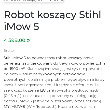
Robot koszący Stihl
iMow 5
4 399,00 zł
Brutto
Stihl iMow 5 to nowoczesny robot koszący nowej
generacji, zaprojektowany do trawników o powierzchni
do 1500 m².
Kluczową innowacją jest system powrotu
do bazy wzdłuż
dedykowanych przewodów
powrotnych
, co eliminuje problem wydeptywania trawy
wzdłuż pętli ograniczającej. Urządzenie oferuje dużą
szerokość koszenia (
28 cm
) i wysoką prędkość jazdy
(0,45 m/s), co skraca czas potrzebny na pielęgnację
ogrodu. iMow 5 jest w pełni sterowany przez aplikację
MY iMOW®
(WiFi/Bluetooth), która umożliwia m.in.