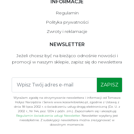
INFORMACJE
Regulamin
Polityka prywatności
Zwroty i reklamacje
NEWSLETTER
Jeżeli chcesz być na bieżąco odnośnie nowości i
promocji w naszym sklepie, zapisz się do newslettera
ZAPISZ
Wyrażam zgodę na otrzymywanie newslettera i informacji od Tomasza
Hołysz Narzędzia i Serwis www.kosiarkibielsko.pl, zgodnie z Ustawą z
dnia 18 lipca 2002 r. o świadczeniu usług drogą elektroniczną (Dz. U. z
2002 r., Nr 144, poz. 1204 z późn. zm.). Zapoznałem się i akceptuję
Regulamin świadczenia usługi Newsletter.
Newsletter wysyłany jest
nieodpłatnie. Z subskrypcji newslettera można zrezygnować w
dowolnym momencie.