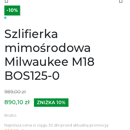


-10%
Szlifierka
mimośrodowa
Milwaukee M18
BOS125-0
989,00 zł
890,10 zł
ZNIŻKA 10%
Brutto
Najniższa cena w ciągu 30 dni przed aktualną promocją: