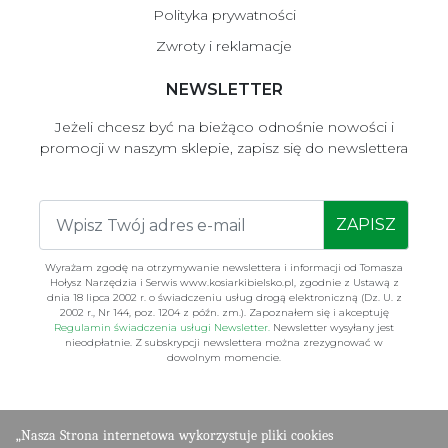
Polityka prywatności
Zwroty i reklamacje
NEWSLETTER
Jeżeli chcesz być na bieżąco odnośnie nowości i
promocji w naszym sklepie, zapisz się do newslettera
ZAPISZ
Wyrażam zgodę na otrzymywanie newslettera i informacji od Tomasza
Hołysz Narzędzia i Serwis www.kosiarkibielsko.pl, zgodnie z Ustawą z
dnia 18 lipca 2002 r. o świadczeniu usług drogą elektroniczną (Dz. U. z
2002 r., Nr 144, poz. 1204 z późn. zm.). Zapoznałem się i akceptuję
Regulamin świadczenia usługi Newsletter.
Newsletter wysyłany jest
nieodpłatnie. Z subskrypcji newslettera można zrezygnować w
dowolnym momencie.
„Nasza Strona internetowa wykorzystuje pliki cookies