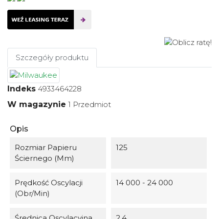
Szczegóły produktu
Indeks
4933464228
W magazynie
1 Przedmiot
Opis
Rozmiar Papieru
125
Ściernego (mm)
Prędkość Oscylacji
14 000 - 24 000
(obr/min)
Średnica Oscylacyjna
2.4